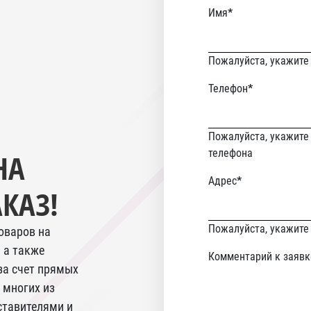
Имя
*
Пожалуйста, укажите
Телефон
*
Пожалуйста, укажите
телефона
НА
email
Адрес
*
КАЗ!
Never
Пожалуйста, укажите
оваров на
gonna
 а также
Комментарий к заявк
give
за счет прямых
you
 многих из
up
тавителями и