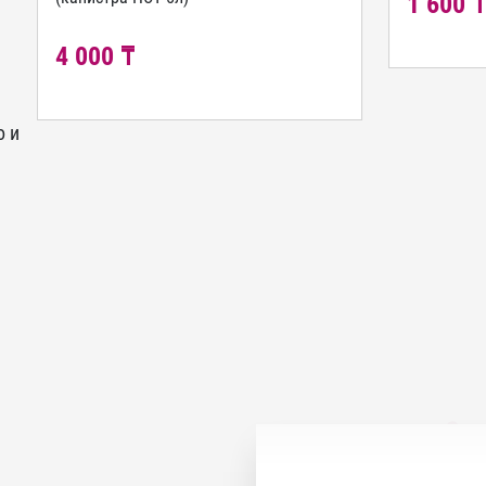
1 600 
4 000 ₸
о и