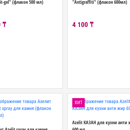
it-gel" (флакон 500 мл)
"Antigraffiti" (флакон 600мл)
 ₸
4 100 ₸
ХИТ
Azelit КАЗАН для кухни анти
ит Azelit spray для камня
600 мл