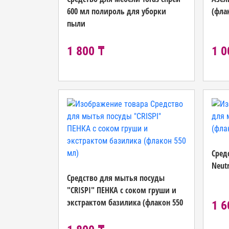
600 мл полироль для уборки
(фла
пыли
1 800 ₸
1 0
Сред
Neut
Средство для мытья посуды
"CRISPI" ПЕНКА с соком груши и
экстрактом базилика (флакон 550
1 6
мл)