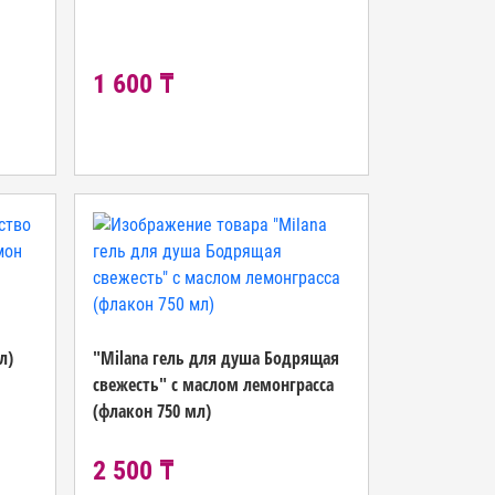
1 600 ₸
л)
"Milana гель для душа Бодрящая
свежесть" с маслом лемонграсса
(флакон 750 мл)
2 500 ₸