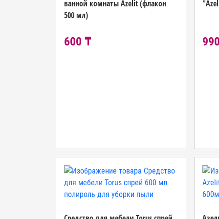
ванной комнаты Azelit (флакон
"Azel
500 мл)
600 ₸
990
Средство для мебели Torus спрей
Азел