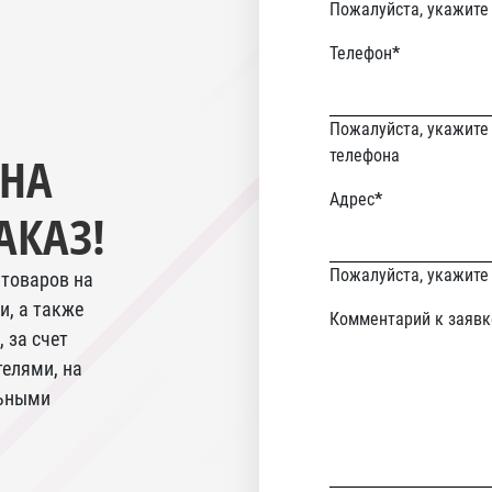
Пожалуйста, укажите
Телефон
*
Пожалуйста, укажите
телефона
 НА
email
Адрес
*
АКАЗ!
Never
Пожалуйста, укажите
товаров на
gonna
и, а также
Комментарий к заявк
give
 за счет
you
елями, на
up
льными